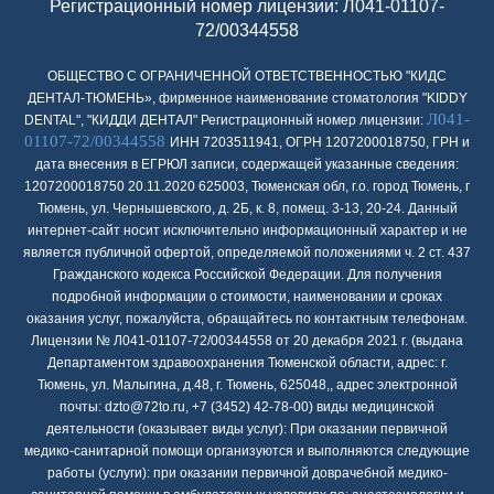
Регистрационный номер лицензии: Л041-01107-
72/00344558
ОБЩЕСТВО С ОГРАНИЧЕННОЙ ОТВЕТСТВЕННОСТЬЮ "КИДС
ДЕНТАЛ-ТЮМЕНЬ», фирменное наименование стоматология "KIDDY
Л041-
DENTAL", "КИДДИ ДЕНТАЛ" Регистрационный номер лицензии:
01107-72/00344558
ИНН 7203511941, ОГРН 1207200018750, ГРН и
дата внесения в ЕГРЮЛ записи, содержащей указанные сведения:
1207200018750 20.11.2020 625003, Тюменская обл, г.о. город Тюмень, г
Тюмень, ул. Чернышевского, д. 2Б, к. 8, помещ. 3-13, 20-24. Данный
интернет-сайт носит исключительно информационный характер и не
является публичной офертой, определяемой положениями ч. 2 ст. 437
Гражданского кодекса Российской Федерации. Для получения
подробной информации о стоимости, наименовании и сроках
оказания услуг, пожалуйста, обращайтесь по контактным телефонам.
Лицензии № Л041-01107-72/00344558 от 20 декабря 2021 г. (выдана
Департаментом здравоохранения Тюменской области, адрес: г.
Тюмень, ул. Малыгина, д.48, г. Тюмень, 625048,, адрес электронной
почты: dzto@72to.ru, +7 (3452) 42-78-00) виды медицинской
деятельности (оказывает виды услуг): При оказании первичной
медико-санитарной помощи организуются и выполняются следующие
работы (услуги): при оказании первичной доврачебной медико-